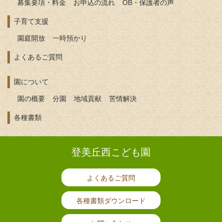
募集要項・料金
お申込の流れ
OB・保護者の声
子育て支援
園庭開放
一時預かり
よくあるご質問
園について
園の概要
分園
地域貢献
苦情解決
各種書類
登美丘西こども園
よくあるご質問
各種書類ダウンロード