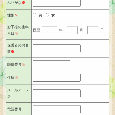
ふりがな
※
性別
※
男
女
お子様の生年
西暦
年
月
日
月日
※
保護者のお名
前
※
郵便番号
※
住所
※
メールアドレ
ス
電話番号